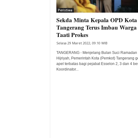
i
Peristiwa
t
Sekda Minta Kepala OPD Kota
a
B
Tangerang Terus Imbau Warga
a
Taati Prokes
n
Selasa 29 Maret 2022, 09:10 WIB
t
e
TANGERANG - Menjelang Bulan Suci Ramadan
n
Hijriyah, Pemerintah Kota (Pemkot) Tangerang g
H
apel terbatas bagi pejabat Esselon 2, 3 dan 4 be
Koordinator...
a
r
i
I
n
i