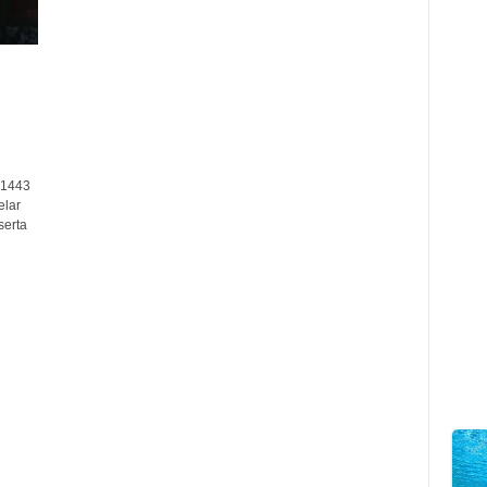
 1443
elar
serta