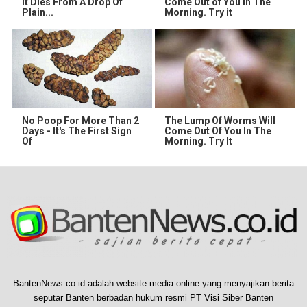
It Dies From A Drop Of
Come Out of You in The
Plain...
Morning. Try it
No Poop For More Than 2
The Lump Of Worms Will
Days - It's The First Sign
Come Out Of You In The
Of
Morning. Try It
BantenNews.co.id adalah website media online yang menyajikan berita
seputar Banten berbadan hukum resmi PT Visi Siber Banten