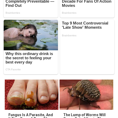
Fungus Is A Parasite, And
The Lump of Worms Will