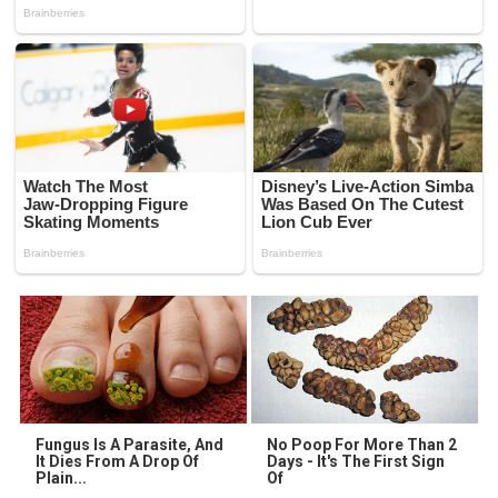
Fungus Is A Parasite, And
No Poop For More Than 2
It Dies From A Drop Of
Days - It's The First Sign
Plain...
Of