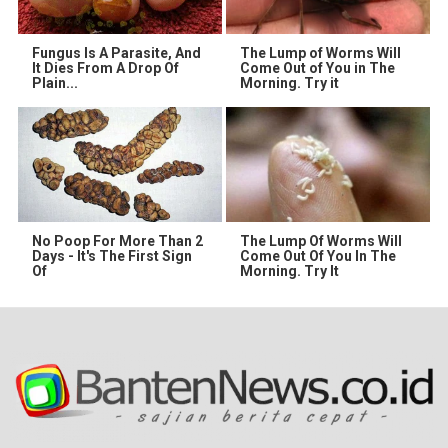
Fungus Is A Parasite, And
The Lump of Worms Will
It Dies From A Drop Of
Come Out of You in The
Plain...
Morning. Try it
No Poop For More Than 2
The Lump Of Worms Will
Days - It's The First Sign
Come Out Of You In The
Of
Morning. Try It