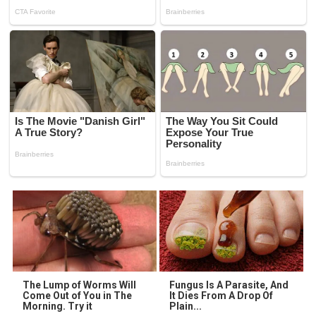
The Lump of Worms Will
Fungus Is A Parasite, And
Come Out of You in The
It Dies From A Drop Of
Morning. Try it
Plain...