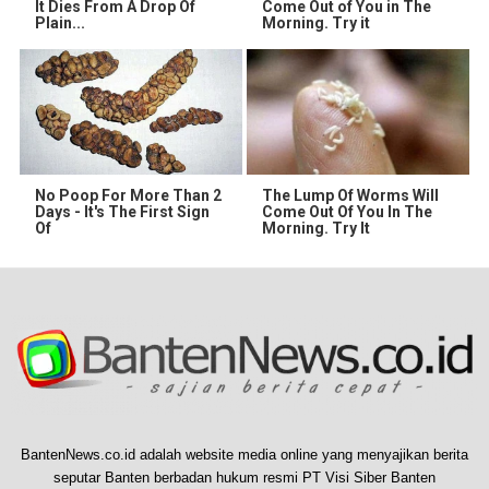
It Dies From A Drop Of
Come Out of You in The
Plain...
Morning. Try it
No Poop For More Than 2
The Lump Of Worms Will
Days - It's The First Sign
Come Out Of You In The
Of
Morning. Try It
BantenNews.co.id adalah website media online yang menyajikan berita
seputar Banten berbadan hukum resmi PT Visi Siber Banten