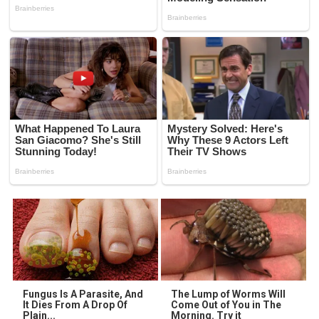
Fungus Is A Parasite, And
The Lump of Worms Will
It Dies From A Drop Of
Come Out of You in The
Plain...
Morning. Try it