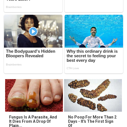
Fungus Is A Parasite, And
No Poop For More Than 2
It Dies From A Drop Of
Days - It's The First Sign
Plain...
Of