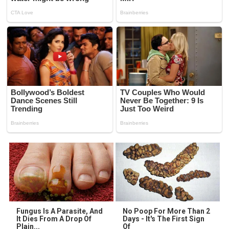
Fungus Is A Parasite, And
No Poop For More Than 2
It Dies From A Drop Of
Days - It's The First Sign
Plain...
Of