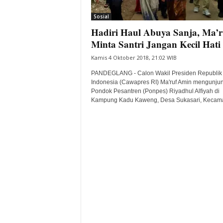
i
Sosial
t
Hadiri Haul Abuya Sanja, Ma’r
a
B
Minta Santri Jangan Kecil Hati
a
Kamis 4 Oktober 2018, 21:02 WIB
n
t
PANDEGLANG - Calon Wakil Presiden Republik
e
Indonesia (Cawapres RI) Ma'ruf Amin mengunjun
Pondok Pesantren (Ponpes) Riyadhul Alfiyah di
n
Kampung Kadu Kaweng, Desa Sukasari, Kecamat
H
a
r
i
I
n
i