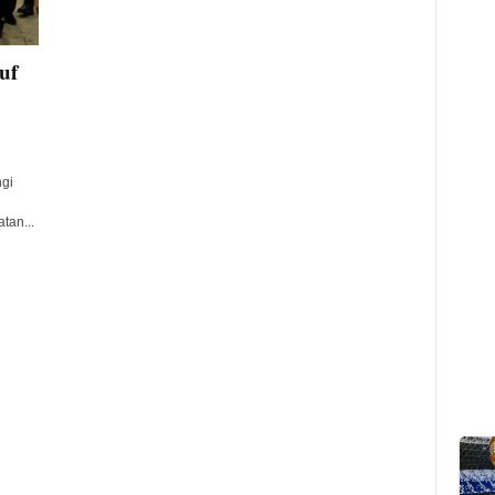
uf
gi
an...