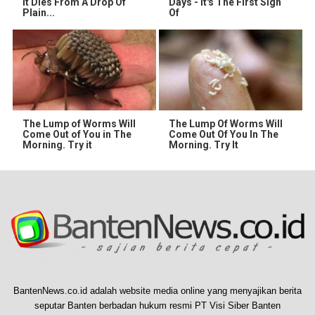
It Dies From A Drop Of
Days - It's The First Sign
Plain...
Of
The Lump of Worms Will
The Lump Of Worms Will
Come Out of You in The
Come Out Of You In The
Morning. Try it
Morning. Try It
BantenNews.co.id adalah website media online yang menyajikan berita
seputar Banten berbadan hukum resmi PT Visi Siber Banten