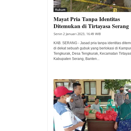
i
Hukum
t
Mayat Pria Tanpa Identitas
a
B
Ditemukan di Tirtayasa Serang
a
Senin 2 Januari 2023, 16:49 WIB
n
t
KAB. SERANG - Jasad pria tanpa identitas dite
e
di dekat sebuah gubuk yang berlokasi di Kampu
Tengkurak, Desa Tengkurak, Kecamatan Tirtayas
n
Kabupaten Serang, Banten...
H
a
r
i
I
n
i