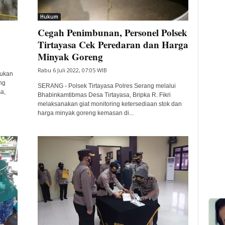
Hukum
Cegah Penimbunan, Personel Polsek
Tirtayasa Cek Peredaran dan Harga
Minyak Goreng
Rabu 6 Juli 2022, 07:05 WIB
mukan
ng
SERANG - Polsek Tirtayasa Polres Serang melalui
a,
Bhabinkamtibmas Desa Tirtayasa, Bripka R. Fikri
melaksanakan giat monitoring ketersediaan stok dan
harga minyak goreng kemasan di...