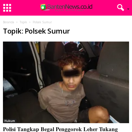
Beranda
Topik
Polsek Sumur
Topik: Polsek Sumur
Hukum
Polisi Tangkap Begal Penggorok Leher Tukang