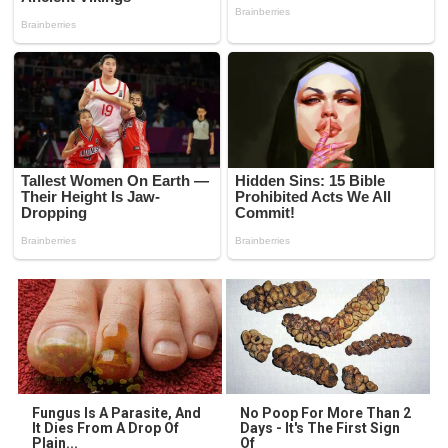
Fungus Is A Parasite, And
No Poop For More Than 2
It Dies From A Drop Of
Days - It's The First Sign
Plain...
Of