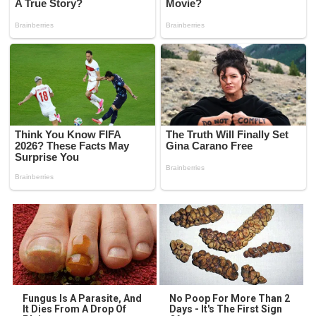
Fungus Is A Parasite, And
No Poop For More Than 2
It Dies From A Drop Of
Days - It's The First Sign