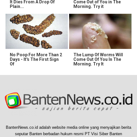
It Dies From A Drop Of
Come Out of You in The
Plain...
Morning. Try it
No Poop For More Than 2
The Lump Of Worms Will
Days - It's The First Sign
Come Out Of You In The
Of
Morning. Try It
BantenNews.co.id adalah website media online yang menyajikan berita
seputar Banten berbadan hukum resmi PT Visi Siber Banten