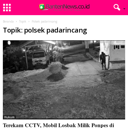
Beranda
Topik
Polsek padarincang
Topik: polsek padarincang
Hukum
Terekam CCTV, Mobil Losbak Milik Ponpes di