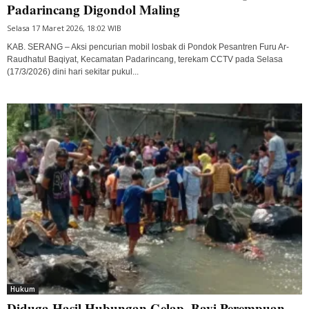
Padarincang Digondol Maling
Selasa 17 Maret 2026, 18:02 WIB
KAB. SERANG – Aksi pencurian mobil losbak di Pondok Pesantren Furu Ar-
Raudhatul Baqiyat, Kecamatan Padarincang, terekam CCTV pada Selasa
(17/3/2026) dini hari sekitar pukul...
Hukum
Diduga Hasil Hubungan Gelap, Bayi Perempuan