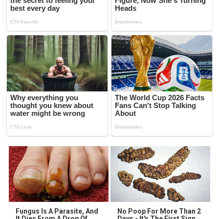
Fungus Is A Parasite, And
No Poop For More Than 2
It Dies From A Drop Of
Days - It's The First Sign