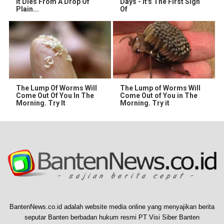
It Dies From A Drop Of
Days - It's The First Sign
Plain...
Of
The Lump Of Worms Will
The Lump of Worms Will
Come Out Of You In The
Come Out of You in The
Morning. Try It
Morning. Try it
BantenNews.co.id adalah website media online yang menyajikan berita
seputar Banten berbadan hukum resmi PT Visi Siber Banten