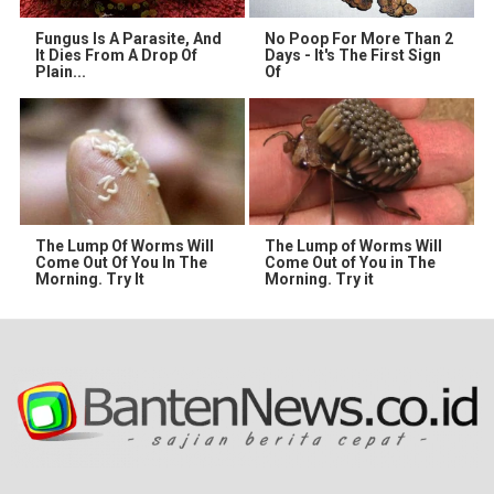
Fungus Is A Parasite, And
No Poop For More Than 2
It Dies From A Drop Of
Days - It's The First Sign
Plain...
Of
The Lump Of Worms Will
The Lump of Worms Will
Come Out Of You In The
Come Out of You in The
Morning. Try It
Morning. Try it