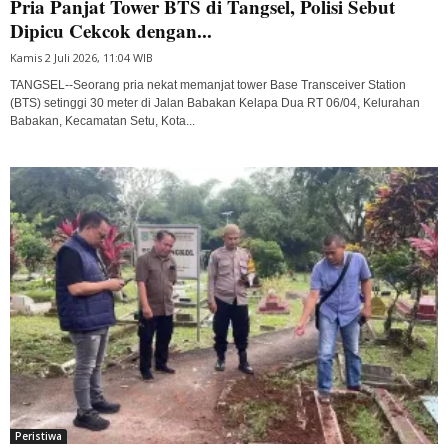
Pria Panjat Tower BTS di Tangsel, Polisi Sebut
Dipicu Cekcok dengan...
Kamis 2 Juli 2026, 11:04 WIB
TANGSEL--Seorang pria nekat memanjat tower Base Transceiver Station
(BTS) setinggi 30 meter di Jalan Babakan Kelapa Dua RT 06/04, Kelurahan
Babakan, Kecamatan Setu, Kota...
Peristiwa