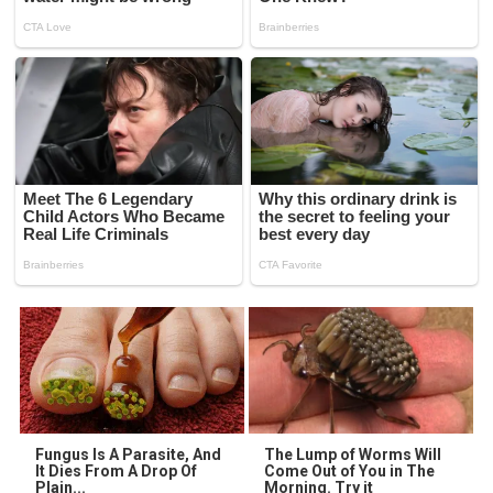
Fungus Is A Parasite, And
The Lump of Worms Will
It Dies From A Drop Of
Come Out of You in The
Plain...
Morning. Try it