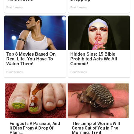
Fungus Is A Parasite, And
The Lump of Worms Will
It Dies From A Drop Of
Come Out of You in The
Plain...
Morning. Try it