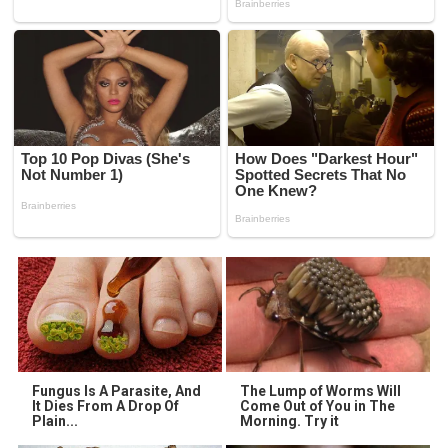
Fungus Is A Parasite, And
The Lump of Worms Will
It Dies From A Drop Of
Come Out of You in The
Plain...
Morning. Try it