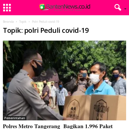
Beranda
Topik
Polri Peduli covid-19
Topik: polri Peduli covid-19
Pemerintahan
Polres Metro Tangerang Bagikan 1.996 Paket