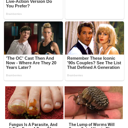
Fungus Is A Parasite, And
The Lump of Worms Will