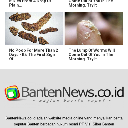
It Dies From A Drop Of
Come Out of You in The
Plain...
Morning. Try it
No Poop For More Than 2
The Lump Of Worms Will
Days - It's The First Sign
Come Out Of You In The
Of
Morning. Try It
BantenNews.co.id adalah website media online yang menyajikan berita
seputar Banten berbadan hukum resmi PT Visi Siber Banten