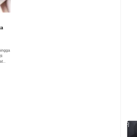
ta
hingga
di
t...