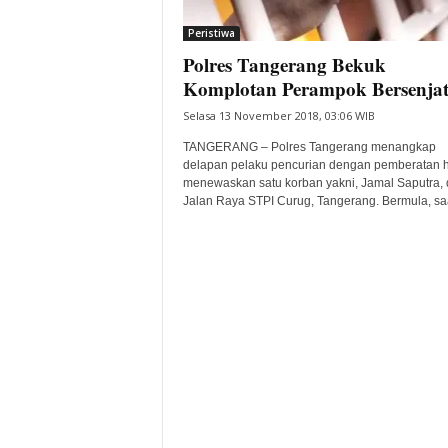
i
Peristiwa
t
Polres Tangerang Bekuk
a
B
Komplotan Perampok Bersenja
a
Selasa 13 November 2018, 03:06 WIB
n
t
TANGERANG – Polres Tangerang menangkap
e
delapan pelaku pencurian dengan pemberatan 
menewaskan satu korban yakni, Jamal Saputra, 
n
Jalan Raya STPI Curug, Tangerang. Bermula, saa
H
a
r
i
I
n
i