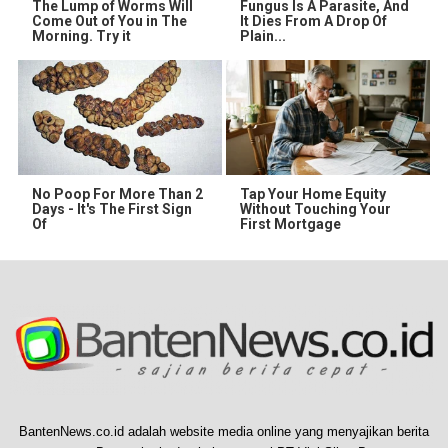
The Lump of Worms Will
Fungus Is A Parasite, And
Come Out of You in The
It Dies From A Drop Of
Morning. Try it
Plain...
No Poop For More Than 2
Tap Your Home Equity
Days - It's The First Sign
Without Touching Your
Of
First Mortgage
BantenNews.co.id adalah website media online yang menyajikan berita