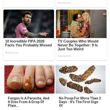
Fungus Is A Parasite, And
No Poop For More Than 2
It Dies From A Drop Of
Days - It's The First Sign
Plain...
Of