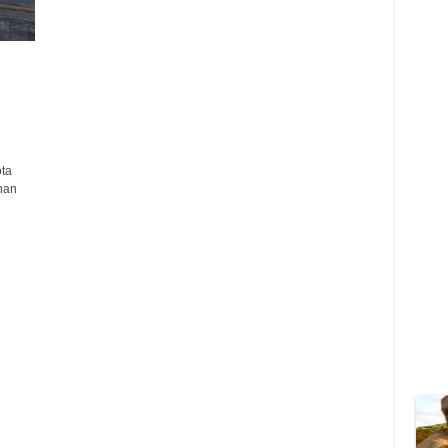
ta
nan