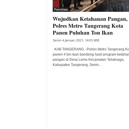
i
Peristiwa
t
Wujudkan Ketahanan Pangan,
a
B
Polres Metro Tangerang Kota
a
Panen Puluhan Ton Ikan
n
Senin 4 Januari 2021, 14:05 WIB
t
e
KAB TANGERANG - Polres Metro Tangerang Ko
n
panen 4 ton ikan bandeng hasil program ketaha
H
pangan di Desa Lemo Kecamatan Teluknaga,
Kabupaten Tangerang, Senin...
a
r
i
I
n
i