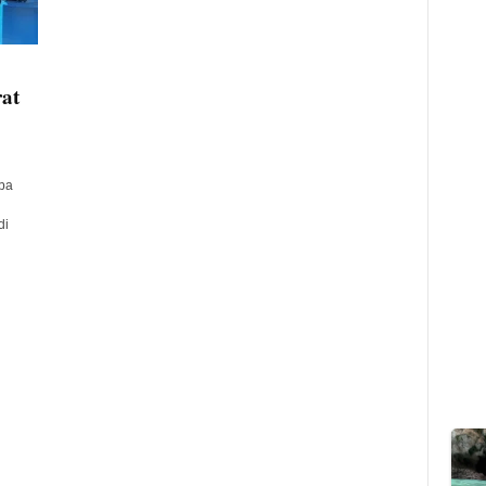
at
ba
di