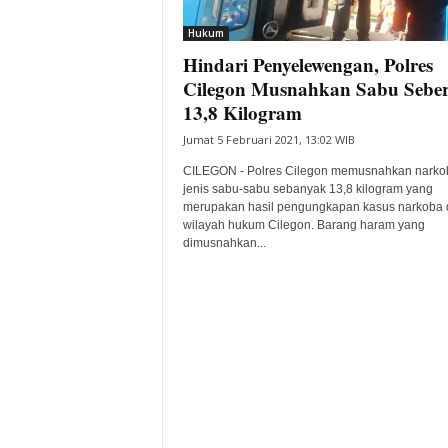
i
Hukum
t
Hindari Penyelewengan, Polres
a
B
Cilegon Musnahkan Sabu Seber
a
13,8 Kilogram
n
Jumat 5 Februari 2021, 13:02 WIB
t
e
CILEGON - Polres Cilegon memusnahkan narko
n
jenis sabu-sabu sebanyak 13,8 kilogram yang
H
merupakan hasil pengungkapan kasus narkoba 
wilayah hukum Cilegon. Barang haram yang
a
dimusnahkan...
r
i
I
n
i