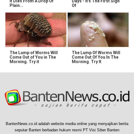
It Dies From A Drop Of
Days - It's The First Sign
Plain...
Of
The Lump of Worms Will
The Lump Of Worms Will
Come Out of You in The
Come Out Of You In The
Morning. Try it
Morning. Try It
BantenNews.co.id adalah website media online yang menyajikan berita
seputar Banten berbadan hukum resmi PT Visi Siber Banten