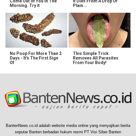
Come Out of You in The
It Dies From A Drop Of
Morning. Try it
Plain...
No Poop For More Than 2
This Simple Trick
Days - It's The First Sign
Removes All Parasites
Of
From Your Body!
BantenNews.co.id adalah website media online yang menyajikan berita
seputar Banten berbadan hukum resmi PT Visi Siber Banten