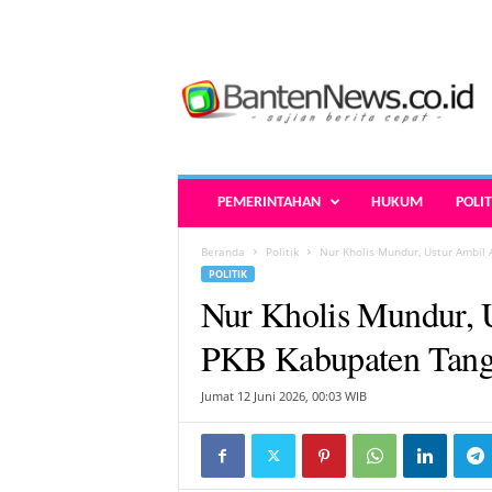
B
a
n
t
e
n
N
PEMERINTAHAN
HUKUM
POLIT
e
w
Beranda
Politik
Nur Kholis Mundur, Ustur Ambil 
s
POLITIK
.
Nur Kholis Mundur, 
c
o
PKB Kabupaten Tang
.
i
Jumat 12 Juni 2026, 00:03 WIB
d
-
B
e
r