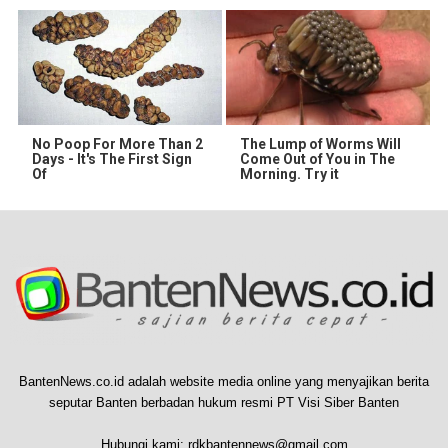
No Poop For More Than 2
The Lump of Worms Will
Days - It's The First Sign
Come Out of You in The
Of
Morning. Try it
BantenNews.co.id adalah website media online yang menyajikan berita
seputar Banten berbadan hukum resmi PT Visi Siber Banten
Hubungi kami:
rdkbantennews@gmail.com