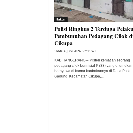
i
t
a
Hukum
B
Polisi Ringkus 2 Terduga Pelak
a
Pembunuhan Pedagang Cilok d
n
Cikupa
t
e
Sabtu 6 Juni 2026, 22:01 WIB
n
KAB. TANGERANG – Misteri kematian seorang
H
pedagang cilok berinisial P (33) yang ditemukan 
a
bernyawa di kamar kontrakannya di Desa Pasir
r
Gadung, Kecamatan Cikupa,...
i
I
n
i