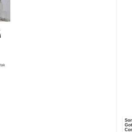
u
i
tak