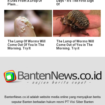
It Dies From A Drop Of
Days - It's The First Sign
Plain...
Of
The Lump Of Worms Will
The Lump of Worms Will
Come Out Of You In The
Come Out of You in The
Morning. Try It
Morning. Try it
BantenNews.co.id adalah website media online yang menyajikan berita
seputar Banten berbadan hukum resmi PT Visi Siber Banten