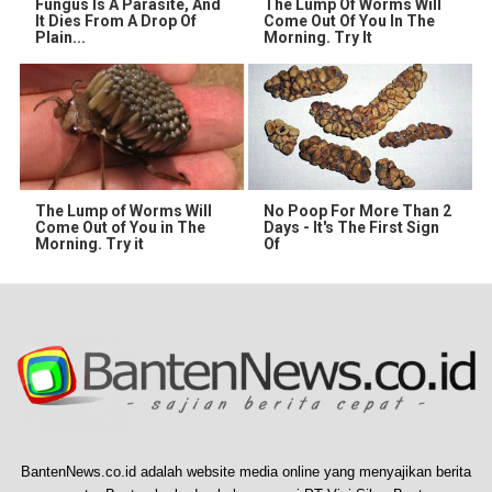
Fungus Is A Parasite, And
The Lump Of Worms Will
It Dies From A Drop Of
Come Out Of You In The
Plain...
Morning. Try It
The Lump of Worms Will
No Poop For More Than 2
Come Out of You in The
Days - It's The First Sign
Morning. Try it
Of
BantenNews.co.id adalah website media online yang menyajikan berita