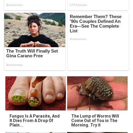
Fungus Is A Parasite, And
The Lump of Worms Will
It Dies From A Drop Of
Come Out of You in The
Plain...
Morning. Try it