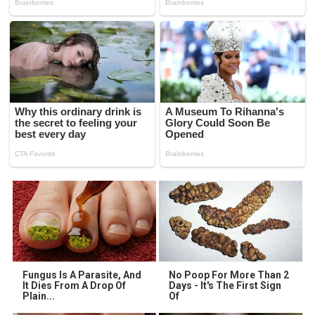
Fungus Is A Parasite, And
No Poop For More Than 2
It Dies From A Drop Of
Days - It's The First Sign
Plain...
Of