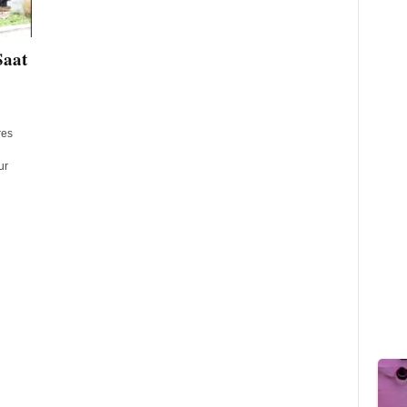
Saat
res
ur