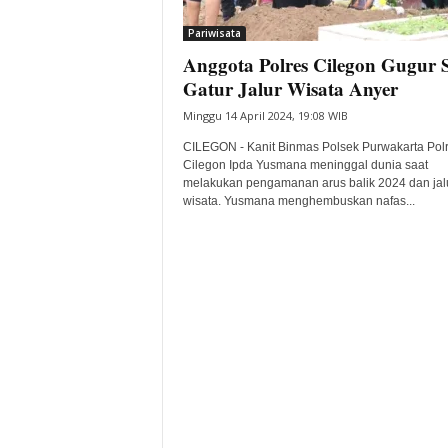
i
Pariwisata
t
Anggota Polres Cilegon Gugur 
a
B
Gatur Jalur Wisata Anyer
a
Minggu 14 April 2024, 19:08 WIB
n
t
CILEGON - Kanit Binmas Polsek Purwakarta Pol
e
Cilegon Ipda Yusmana meninggal dunia saat
melakukan pengamanan arus balik 2024 dan jal
n
wisata. Yusmana menghembuskan nafas...
H
a
r
i
I
n
i