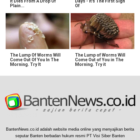
It Dies From A Drop Of
Days - It's The First Sign
Plain...
Of
The Lump Of Worms Will
The Lump of Worms Will
Come Out Of You In The
Come Out of You in The
Morning. Try It
Morning. Try it
BantenNews.co.id adalah website media online yang menyajikan berita
seputar Banten berbadan hukum resmi PT Visi Siber Banten