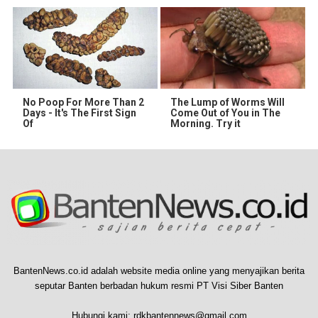
No Poop For More Than 2
The Lump of Worms Will
Days - It's The First Sign
Come Out of You in The
Of
Morning. Try it
BantenNews.co.id adalah website media online yang menyajikan berita
seputar Banten berbadan hukum resmi PT Visi Siber Banten
Hubungi kami:
rdkbantennews@gmail.com