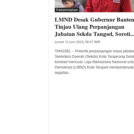
i
Pemerintahan
t
LMND Desak Gubernur Bante
a
B
Tinjau Ulang Perpanjangan
a
Jabatan Sekda Tangsel, Soroti..
n
Jumat 12 Juni 2026, 08:07 WIB
t
e
TANGSEL – Polemik perpanjangan masa jabata
n
Sekretaris Daerah (Sekda) Kota Tangerang Sela
H
kembali mencuat. Liga Mahasiswa Nasional unt
Demokrasi (LMND) Kota Tangsel mempertanyak
a
legalitas...
r
i
I
n
i