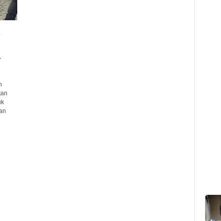
n
.
n
tan
uk
an