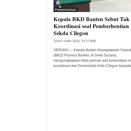
i
Pemerintahan
t
Kepala BKD Banten Sebut Tak
a
B
Koordinasi soal Pemberhentian
a
Sekda Cilegon
n
Senin 4 Mei 2026, 19:37 WIB
t
e
SERANG — Kepala Badan Kepegawaian Daera
n
(BKD) Provinsi Banten, Ai Dewi Suzana,
H
mengungkapkan tidak pernah ada komunikasi 
koordinasi dari Pemerintah Kota Cilegon kepada.
a
r
i
I
n
i