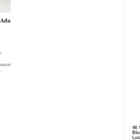
 Ada
h
maupun
..