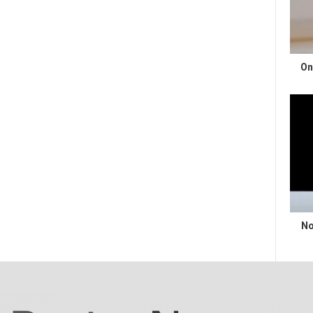
On
No