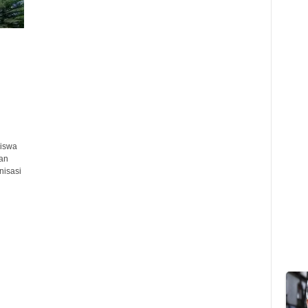
iswa
an
nisasi