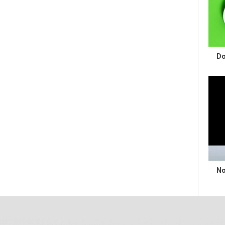
Do
No