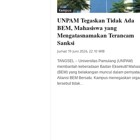
i
Kampus
t
UNPAM Tegaskan Tidak Ada
a
B
BEM, Mahasiswa yang
a
Mengatasnamakan Terancam
n
Sanksi
t
Jumat 19 Juni 2026, 22:10 WIB
e
n
TANGSEL – Universitas Pamulang (UNPAM)
H
membantah keberadaan Badan Eksekutif Mahas
a
(BEM) yang belakangan muncul dalam pernyata
r
Aliansi BEM Bersatu. Kampus menegaskan orga
tersebut tidak...
i
I
n
i