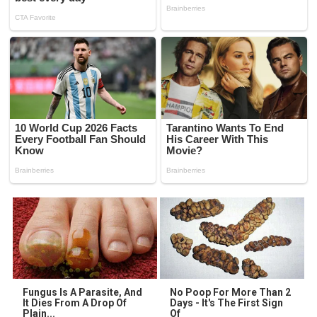
Fungus Is A Parasite, And
No Poop For More Than 2
It Dies From A Drop Of
Days - It's The First Sign
Plain...
Of