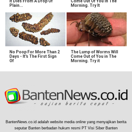
It Dies From A Drop Of
Come Out Of You In The
Plain...
Morning. Try It
No Poop For More Than 2
The Lump of Worms Will
Days - It's The First Sign
Come Out of You in The
Of
Morning. Try it
BantenNews.co.id adalah website media online yang menyajikan berita
seputar Banten berbadan hukum resmi PT Visi Siber Banten