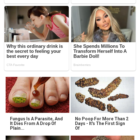
Fungus Is A Parasite, And
No Poop For More Than 2
It Dies From A Drop Of
Days - It's The First Sign
Plain...
Of