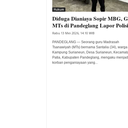
i
Hukum
t
Diduga Dianiaya Sopir MBG, 
a
B
MTs di Pandeglang Lapor Polis
a
Rabu 13 Mei 2026, 14:10 WIB
n
t
PANDEGLANG — Seorang guru Madrasah
e
Tsanawiyah (MTs) bernama Santalia (34), warga
Kampung Surianeun, Desa Surianeun, Kecamat
n
Patia, Kabupaten Pandeglang, mengaku menjad
H
korban penganiayaan yang...
a
r
i
I
n
i