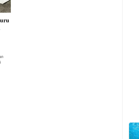
Guru
i
an
i