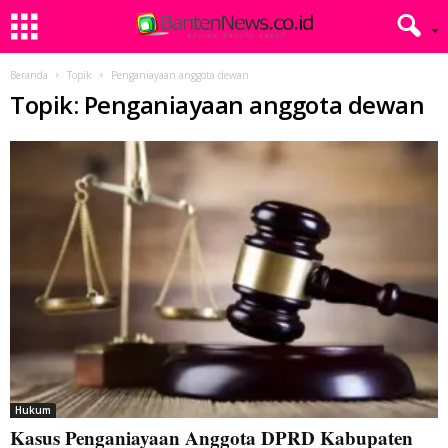
Beranda
Topik
Penganiayaan anggota dewan
Topik: Penganiayaan anggota dewan
Hukum
Kasus Penganiayaan Anggota DPRD Kabupaten