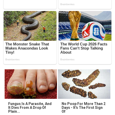
Fungus Is A Parasite, And
No Poop For More Than 2
It Dies From A Drop Of
Days - It's The First Sign
Plain...
Of