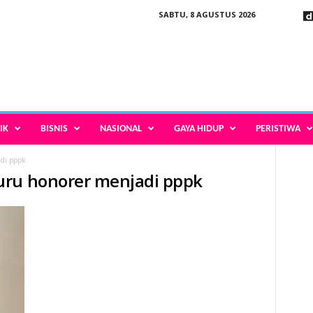
SABTU, 8 AGUSTUS 2026
IK
BISNIS
NASIONAL
GAYA HIDUP
PERISTIWA
di pppk
uru honorer menjadi pppk