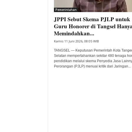
i
Pemerintahan
t
JPPI Sebut Skema PJLP untuk
a
B
Guru Honorer di Tangsel Hany
a
Memindahkan...
n
Kamis 11 Juni 2026, 08:05 WIB
t
e
TANGSEL — Keputusan Pemerintah Kota Tange
n
Selatan mempertahankan sekitar 480 tenaga ho
H
pendidikan melalui skema Penyedia Jasa Lainn
Perorangan (PJLP) menuai kritik dari Jaringan...
a
r
i
I
n
i