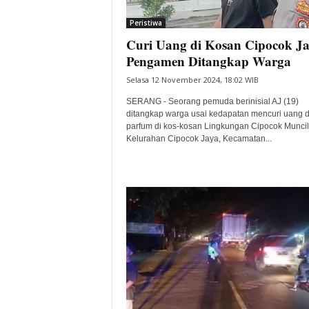
i
Peristiwa
t
Curi Uang di Kosan Cipocok Ja
a
B
Pengamen Ditangkap Warga
a
Selasa 12 November 2024, 18:02 WIB
n
t
SERANG - Seorang pemuda berinisial AJ (19)
e
ditangkap warga usai kedapatan mencuri uang 
parfum di kos-kosan Lingkungan Cipocok Muncil
n
Kelurahan Cipocok Jaya, Kecamatan...
H
a
r
i
I
n
i