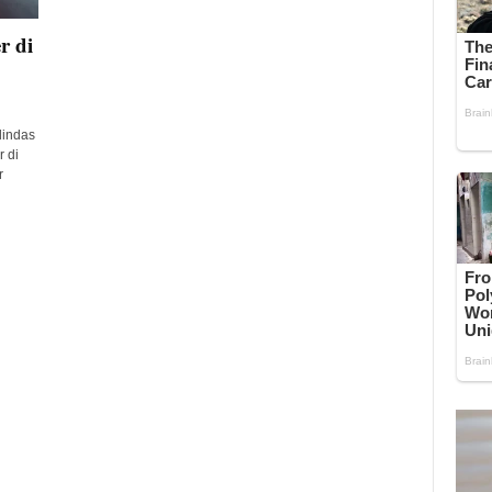
r di
indas
 di
r