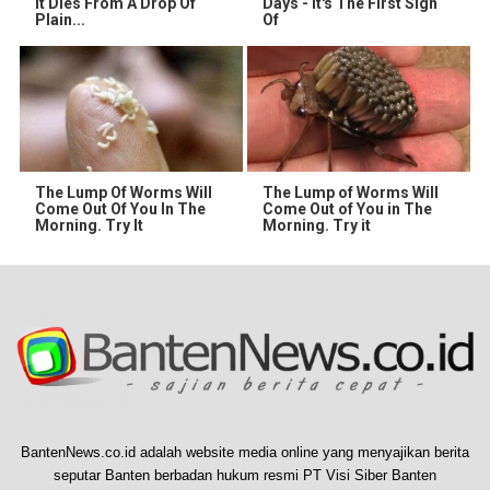
It Dies From A Drop Of
Days - It's The First Sign
Plain...
Of
The Lump Of Worms Will
The Lump of Worms Will
Come Out Of You In The
Come Out of You in The
Morning. Try It
Morning. Try it
BantenNews.co.id adalah website media online yang menyajikan berita
seputar Banten berbadan hukum resmi PT Visi Siber Banten